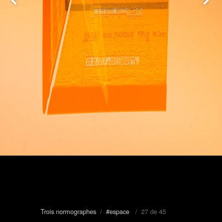
Trois normographes
/
#espace
/ 27 de 45