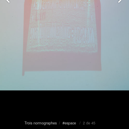
Trois normographes
/
#espace
/ 2 de 45